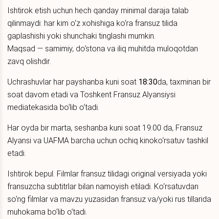
Ishtirok etish uchun hech qanday minimal daraja talab
qilinmaydi: har kim o‘z xohishiga ko‘ra fransuz tilida
gaplashishi yoki shunchaki tinglashi mumkin.
Maqsad — samimiy, do‘stona va iliq muhitda muloqotdan
zavq olishdir.
Uchrashuvlar har payshanba kuni soat
18:30
da, taxminan bir
soat davom etadi va Toshkent Fransuz Alyansiysi
mediatekasida bo‘lib o‘tadi.
Har oyda bir marta, seshanba kuni soat 19:00 da, Fransuz
Alyansi va UAFMA barcha uchun ochiq kinoko‘rsatuv tashkil
etadi.
Ishtirok bepul. Filmlar fransuz tilidagi original versiyada yoki
fransuzcha subtitrlar bilan namoyish etiladi. Ko‘rsatuvdan
so‘ng filmlar va mavzu yuzasidan fransuz va/yoki rus tillarida
muhokama bo‘lib o‘tadi.