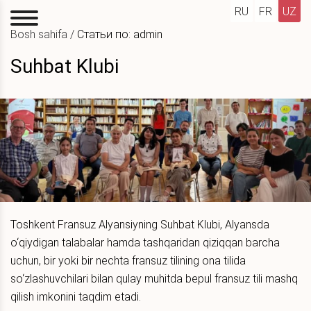
RU
FR
UZ
Bosh sahifa
/
Статьи по: admin
Suhbat Klubi
Toshkent Fransuz Alyansiyning Suhbat Klubi, Alyansda
o‘qiydigan talabalar hamda tashqaridan qiziqqan barcha
uchun, bir yoki bir nechta fransuz tilining ona tilida
so‘zlashuvchilari bilan qulay muhitda bepul fransuz tili mashq
qilish imkonini taqdim etadi.