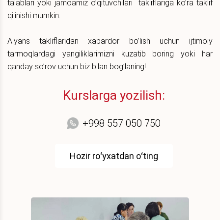
talablari yoki jamoamiz o’qituvchilari takliflariga ko’ra taklif
qilinishi mumkin.
Alyans takliflaridan xabardor bo’lish uchun ijtimoiy
tarmoqlardagi yangiliklarimizni kuzatib boring yoki har
qanday so’rov uchun biz bilan bog’laning!
Kurslarga yozilish:
+998 557 050 750
Hozir roʻyxatdan oʻting