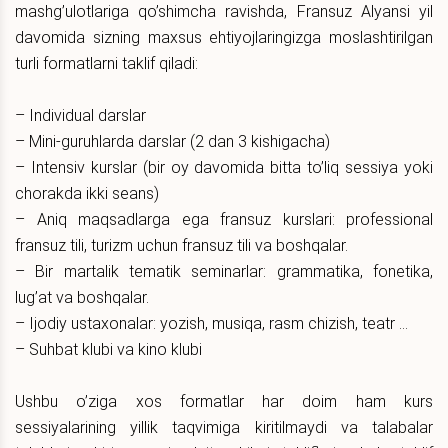
mashg’ulotlariga qo’shimcha ravishda, Fransuz Alyansi yil
davomida sizning maxsus ehtiyojlaringizga moslashtirilgan
turli formatlarni taklif qiladi:
– Individual darslar
– Mini-guruhlarda darslar (2 dan 3 kishigacha)
– Intensiv kurslar (bir oy davomida bitta to’liq sessiya yoki
chorakda ikki seans)
– Aniq maqsadlarga ega fransuz kurslari: professional
fransuz tili, turizm uchun fransuz tili va boshqalar.
– Bir martalik tematik seminarlar: grammatika, fonetika,
lug’at va boshqalar.
– Ijodiy ustaxonalar: yozish, musiqa, rasm chizish, teatr …
– Suhbat klubi va kino klubi
Ushbu o’ziga xos formatlar har doim ham kurs
sessiyalarining yillik taqvimiga kiritilmaydi va talabalar