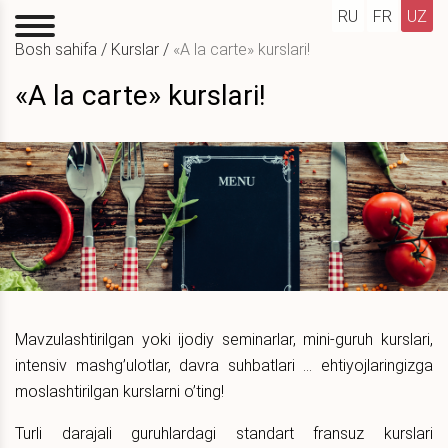
RU
FR
UZ
Bosh sahifa
/
Kurslar
/
«A la carte» kurslari!
«A la carte» kurslari!
Mavzulashtirilgan yoki ijodiy seminarlar, mini-guruh kurslari,
intensiv mashg’ulotlar, davra suhbatlari … ehtiyojlaringizga
moslashtirilgan kurslarni o’ting!
Turli darajali guruhlardagi standart fransuz kurslari