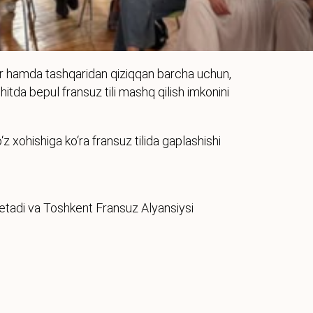
ar hamda tashqaridan qiziqqan barcha uchun,
uhitda bepul fransuz tili mashq qilish imkonini
z xohishiga ko‘ra fransuz tilida gaplashishi
etadi va Toshkent Fransuz Alyansiysi