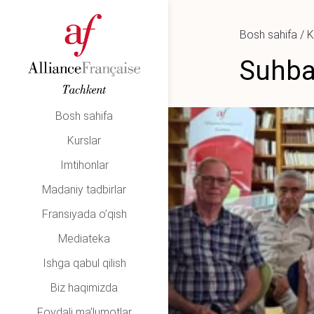
Bosh sahifa
/
K
Suhba
Bosh sahifa
Kurslar
Imtihonlar
Madaniy tadbirlar
Fransiyada o’qish
Mediateka
Ishga qabul qilish
Biz haqimizda
Foydali ma’lumotlar