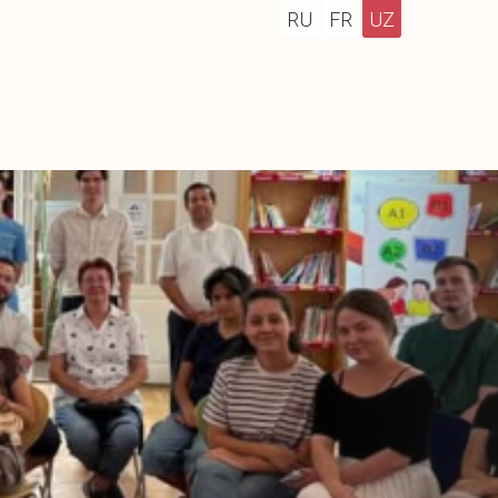
RU
FR
UZ