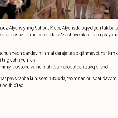
suz Alyansiyning Suhbat Klubi, Alyansda o‘qiydigan talabal
chta fransuz tilining ona tilida so‘zlashuvchilari bilan qulay m
 uchun hech qanday minimal daraja talab qilinmaydi: har kim o‘
 tinglashi mumkin.
miy, do‘stona va iliq muhitda muloqotdan zavq olishdir.
har payshanba kuni soat
18:30
da, taxminan bir soat davom 
bo‘lib o‘tadi.