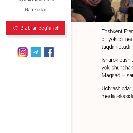
Hamkorlar
Biz bilan bog'lanish
Toshkent Fran
bir yoki bir ne
taqdim etadi.
Ishtirok etish
yoki shunchaki
Maqsad — sami
Uchrashuvlar 
mediatekasida 