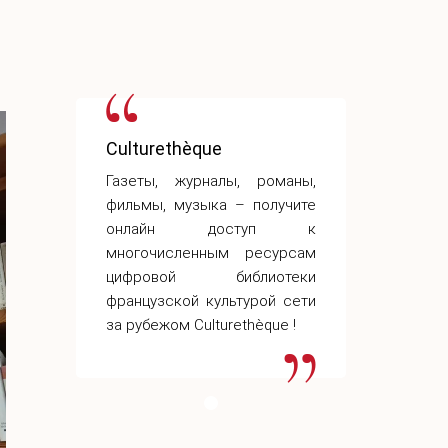
Culturethèque
Culturet
оманы,
Газеты, журналы, романы,
Газеты, 
лучите
фильмы, музыка – получите
фильмы, 
уп к
онлайн доступ к
онлай
сурсам
многочисленным ресурсам
многочи
отеки
цифровой библиотеки
цифров
й сети
французской культурой сети
французс
ue !
за рубежом Culturethèque !
за рубежо