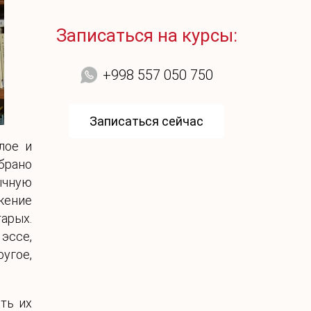
Записаться на курсы:
+998 557 050 750
Записаться сейчас
лое и
брано
ычную
жение
арых.
 эссе,
угое,
ть их