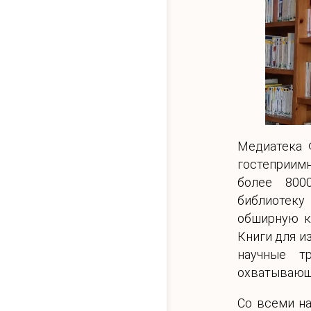
Медиатека 
гостеприим
более 800
библиотеку
обширную ко
Книги для и
научные т
охватывающ
Со всеми н