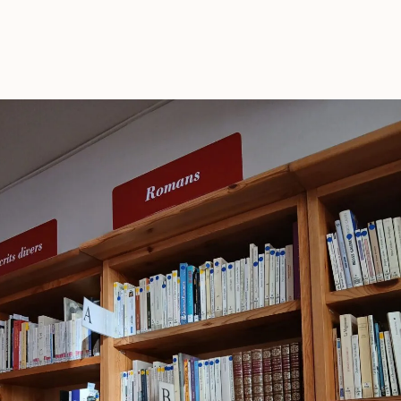
Culturethèque
Culturethèque
Газеты, журналы, романы,
Газеты, журналы, р
фильмы, музыка – получите
фильмы, музыка – по
онлайн доступ к
онлайн дост
многочисленным ресурсам
многочисленным ре
цифровой библиотеки
цифровой библи
французской культурой сети
французской культуро
за рубежом Culturethèque !
за рубежом Culturethèq